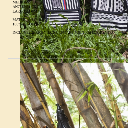
MEDIDAS:
ANCHO:21 CM
LARGO:24 CM
MATERIALES:
100%ALGODÓN
INCLUYE CIERRE Y DOS COMPARTIMIENTOS POR DENTRO.