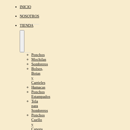
INICIO
NOSOTROS
TIENDA
Ponchos
Mochilas
Sombreros
Bolsos,
Botas
y
Carrieles
Hamacas
Ponchos
Estampados
Tela
para
Sombreros
Ponchos
Cuello
y
Capota