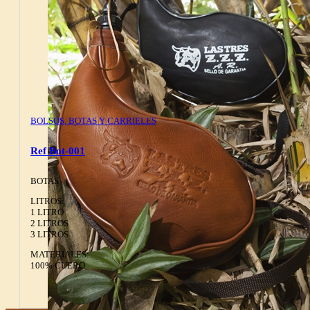
BOLSOS, BOTAS Y CARRIELES
Ref Bot-001
BOTAS
LITROS:
1 LITRO
2 LITROS
3 LITROS
MATERIALES:
100% CUERO