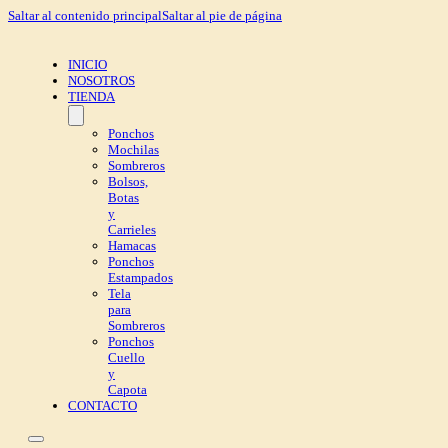
Saltar al contenido principal
Saltar al pie de página
INICIO
NOSOTROS
TIENDA
Ponchos
Mochilas
Sombreros
Bolsos,
Botas
y
Carrieles
Hamacas
Ponchos
Estampados
Tela
para
Sombreros
Ponchos
Cuello
y
Capota
CONTACTO