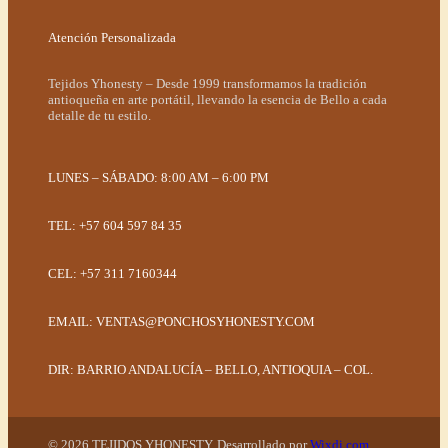
Atención Personalizada
Tejidos Yhonesty – Desde 1999 transformamos la tradición
antioqueña en arte portátil, llevando la esencia de Bello a cada
detalle de tu estilo.
LUNES – SÁBADO: 8:00 AM – 6:00 PM
TEL: +57 604 597 84 35
CEL: +57 311 7160344
EMAIL:
VENTAS@PONCHOSYHONESTY.COM
DIR: BARRIO ANDALUCÍA – BELLO, ANTIOQUIA – COL.
© 2026 TEJIDOS YHONESTY. Desarrollado por
Wixdi.com