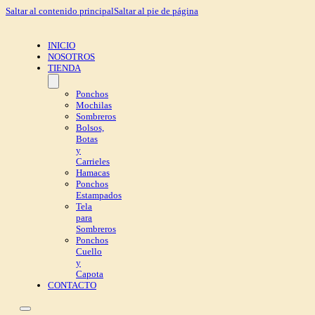
Saltar al contenido principal
Saltar al pie de página
INICIO
NOSOTROS
TIENDA
Ponchos
Mochilas
Sombreros
Bolsos,
Botas
y
Carrieles
Hamacas
Ponchos
Estampados
Tela
para
Sombreros
Ponchos
Cuello
y
Capota
CONTACTO