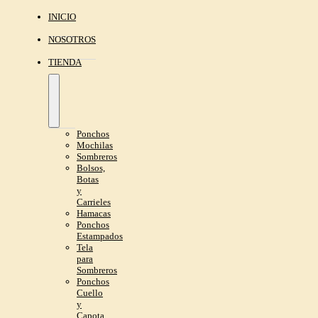
INICIO
NOSOTROS
TIENDA
Ponchos
Mochilas
Sombreros
Bolsos,
Botas
y
Carrieles
Hamacas
Ponchos
Estampados
Tela
para
Sombreros
Ponchos
Cuello
y
Capota