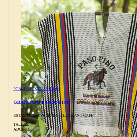
PONCHOS ESTAMPADOS
GRANO CAFE PASO FINO
ESTAMPADO PASO FINO TELA GRANO CAFE
TALLAS:
ADULTO