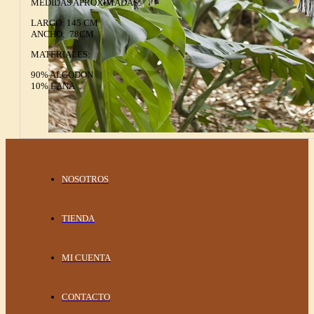
MEDIDAS APROXIMADAS:
LARGO: 145 CM
ANCHO: 78CM
MATERIALES:
90% ALGODON
10% LANA
NOSOTROS
TIENDA
MI CUENTA
CONTACTO