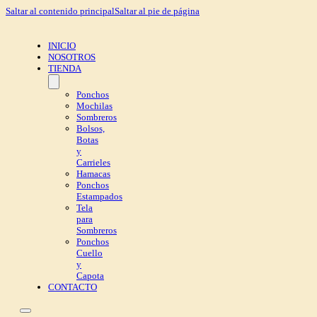
Saltar al contenido principal
Saltar al pie de página
INICIO
NOSOTROS
TIENDA
Ponchos
Mochilas
Sombreros
Bolsos,
Botas
y
Carrieles
Hamacas
Ponchos
Estampados
Tela
para
Sombreros
Ponchos
Cuello
y
Capota
CONTACTO