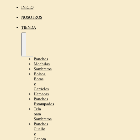
INICIO
NOSOTROS
TIENDA
Ponchos
Mochilas
Sombreros
Bolsos,
Botas
y
Carrieles
Hamacas
Ponchos
Estampados
Tela
para
Sombreros
Ponchos
Cuello
y
Capota